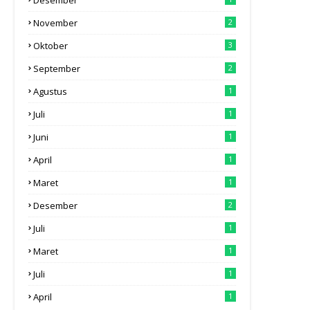
November
2
Oktober
3
September
2
Agustus
1
Juli
1
Juni
1
April
1
Maret
1
Desember
2
Juli
1
Maret
1
Juli
1
April
1