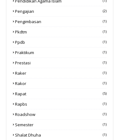
Pendidikan Agama Islam
(1)
Pengajian
(2)
Pengimbasan
(1)
Pkdtm
(1)
Ppdb
(1)
Praktikum
(1)
Prestasi
(1)
Raker
(1)
Rakor
(1)
Rapat
(5)
Rapbs
(1)
Roadshow
(1)
Semester
(1)
Shalat Dhuha
(1)