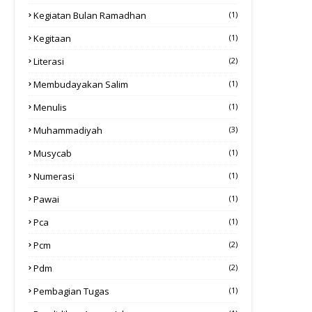
Kegiatan Bulan Ramadhan
(1)
Kegitaan
(1)
Literasi
(2)
Membudayakan Salim
(1)
Menulis
(1)
Muhammadiyah
(3)
Musycab
(1)
Numerasi
(1)
Pawai
(1)
Pca
(1)
Pcm
(2)
Pdm
(2)
Pembagian Tugas
(1)