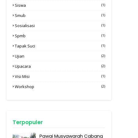
Siswa
(1)
Smub
(1)
Sosialisasi
(1)
Spmb
(1)
Tapak Suci
(1)
Ujian
(2)
Upacara
(2)
Visi Misi
(1)
Workshop
(2)
Terpopuler
Pawai Musyawarah Cabang