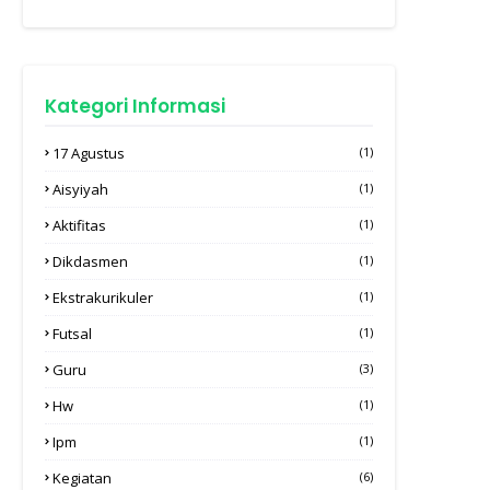
Kategori Informasi
17 Agustus
(1)
Aisyiyah
(1)
Aktifitas
(1)
Dikdasmen
(1)
Ekstrakurikuler
(1)
Futsal
(1)
Guru
(3)
Hw
(1)
Ipm
(1)
Kegiatan
(6)