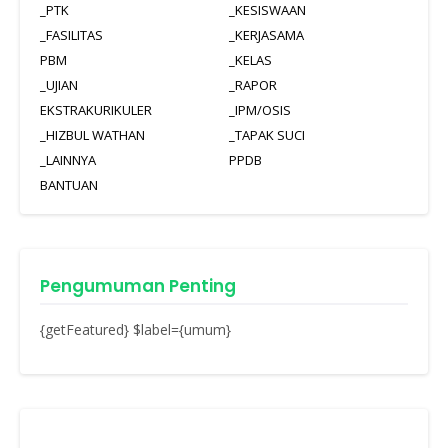
_PTK
_KESISWAAN
_FASILITAS
_KERJASAMA
PBM
_KELAS
_UJIAN
_RAPOR
EKSTRAKURIKULER
_IPM/OSIS
_HIZBUL WATHAN
_TAPAK SUCI
_LAINNYA
PPDB
BANTUAN
Pengumuman Penting
{getFeatured} $label={umum}