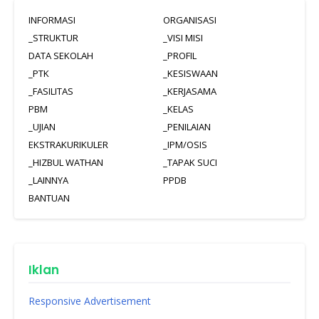
INFORMASI
ORGANISASI
_STRUKTUR
_VISI MISI
DATA SEKOLAH
_PROFIL
_PTK
_KESISWAAN
_FASILITAS
_KERJASAMA
PBM
_KELAS
_UJIAN
_PENILAIAN
EKSTRAKURIKULER
_IPM/OSIS
_HIZBUL WATHAN
_TAPAK SUCI
_LAINNYA
PPDB
BANTUAN
Iklan
Responsive Advertisement