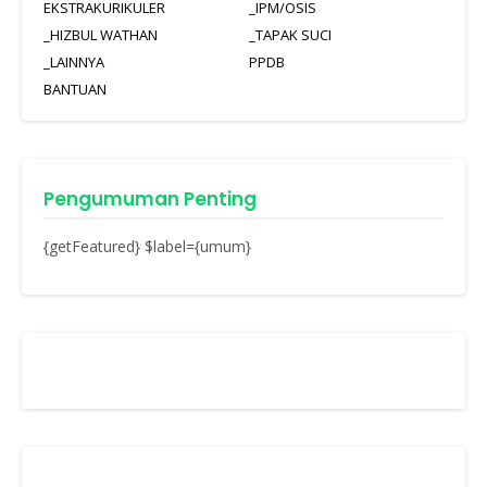
EKSTRAKURIKULER
_IPM/OSIS
_HIZBUL WATHAN
_TAPAK SUCI
_LAINNYA
PPDB
BANTUAN
Pengumuman Penting
{getFeatured} $label={umum}