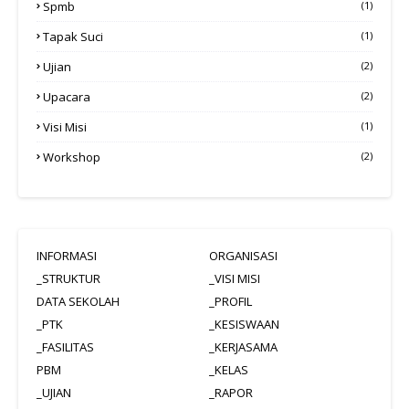
Spmb
(1)
Tapak Suci
(1)
Ujian
(2)
Upacara
(2)
Visi Misi
(1)
Workshop
(2)
INFORMASI
ORGANISASI
_STRUKTUR
_VISI MISI
DATA SEKOLAH
_PROFIL
_PTK
_KESISWAAN
_FASILITAS
_KERJASAMA
PBM
_KELAS
_UJIAN
_RAPOR