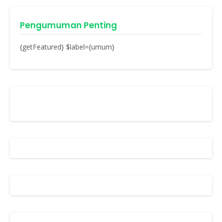
Pengumuman Penting
{getFeatured} $label={umum}