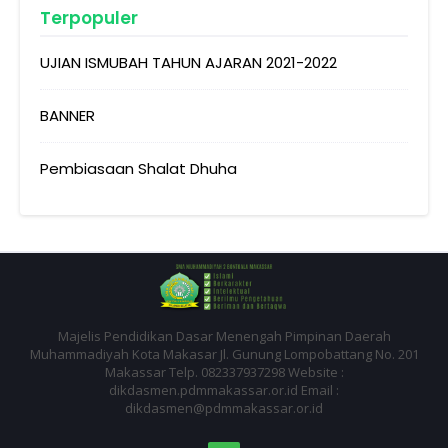
Terpopuler
UJIAN ISMUBAH TAHUN AJARAN 2021-2022
BANNER
Pembiasaan Shalat Dhuha
Majelis Pendidikan Dasar Menengah Pimpinan Daerah
Muhammadiyah Kota Makasar Jl. Gunung Lompobattang No. 201
Makassar Telp. 082337937298 Website :
dikdasmen.pdmmakassar.or.id Email :
dikdasmen@pdmmakassar.or.id