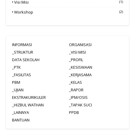
Visi Misi
(1)
Workshop
(2)
INFORMASI
ORGANISASI
_STRUKTUR
_VISI MISI
DATA SEKOLAH
_PROFIL
_PTK
_KESISWAAN
_FASILITAS
_KERJASAMA
PBM
_KELAS
_UJIAN
_RAPOR
EKSTRAKURIKULER
_IPM/OSIS
_HIZBUL WATHAN
_TAPAK SUCI
_LAINNYA
PPDB
BANTUAN