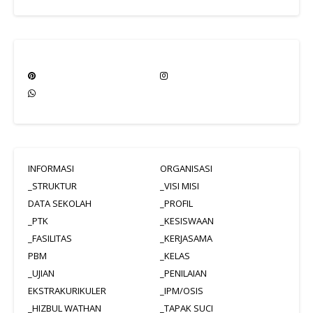
INFORMASI
ORGANISASI
_STRUKTUR
_VISI MISI
DATA SEKOLAH
_PROFIL
_PTK
_KESISWAAN
_FASILITAS
_KERJASAMA
PBM
_KELAS
_UJIAN
_PENILAIAN
EKSTRAKURIKULER
_IPM/OSIS
_HIZBUL WATHAN
_TAPAK SUCI