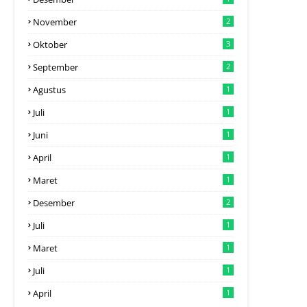
November
2
Oktober
3
September
2
Agustus
1
Juli
1
Juni
1
April
1
Maret
1
Desember
2
Juli
1
Maret
1
Juli
1
April
1