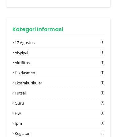
Kategori Informasi
17 Agustus
(1)
Aisyiyah
(1)
Aktifitas
(1)
Dikdasmen
(1)
Ekstrakurikuler
(1)
Futsal
(1)
Guru
(3)
Hw
(1)
Ipm
(1)
Kegiatan
(6)