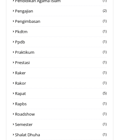
Pendidikan Agama Islam
(1)
Pengajian
(2)
Pengimbasan
(1)
Pkdtm
(1)
Ppdb
(1)
Praktikum
(1)
Prestasi
(1)
Raker
(1)
Rakor
(1)
Rapat
(5)
Rapbs
(1)
Roadshow
(1)
Semester
(1)
Shalat Dhuha
(1)