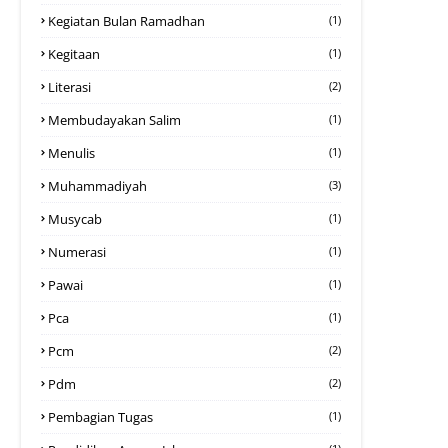
Kegiatan Bulan Ramadhan
(1)
Kegitaan
(1)
Literasi
(2)
Membudayakan Salim
(1)
Menulis
(1)
Muhammadiyah
(3)
Musycab
(1)
Numerasi
(1)
Pawai
(1)
Pca
(1)
Pcm
(2)
Pdm
(2)
Pembagian Tugas
(1)