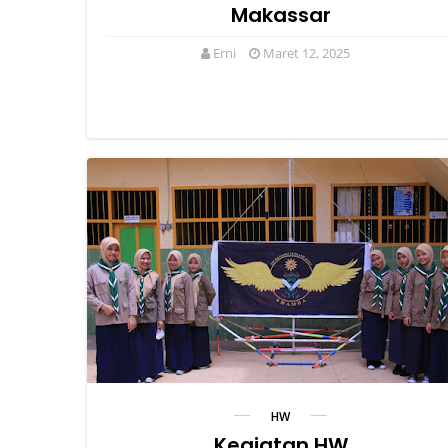
Makassar
Erni
Maret 12, 2025
HW
Kegiatan HW