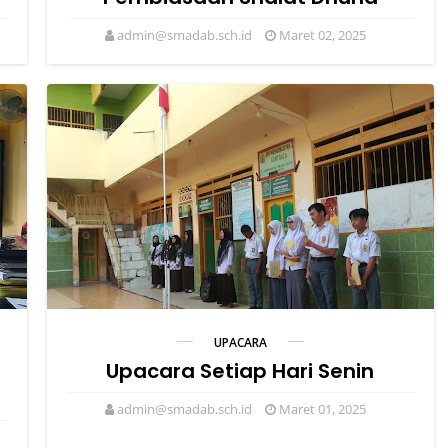
admin@smadab.sch.id
Maret 02, 2025
UPACARA
Upacara Setiap Hari Senin
admin@smadab.sch.id
Maret 01, 2025