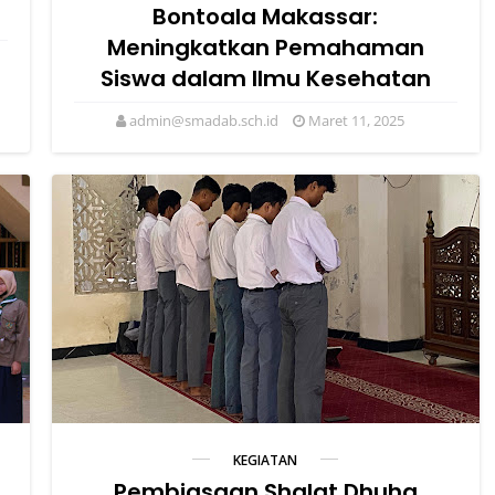
Bontoala Makassar:
Meningkatkan Pemahaman
Siswa dalam Ilmu Kesehatan
admin@smadab.sch.id
Maret 11, 2025
KEGIATAN
Pembiasaan Shalat Dhuha