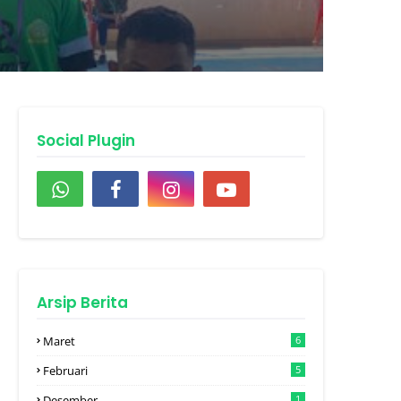
kassar
Social Plugin
Arsip Berita
Maret
6
Februari
5
Desember
1