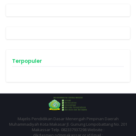
Terpopuler
Majelis Pendidikan Dasar Menengah Pimpinan Daerah
Muhammadiyah Kota Makasar Jl. Gunung Lompobattang No. 201
Makassar Telp. 082337937298 Website :
dikdasmen.pdmmakassar.or.id Email :