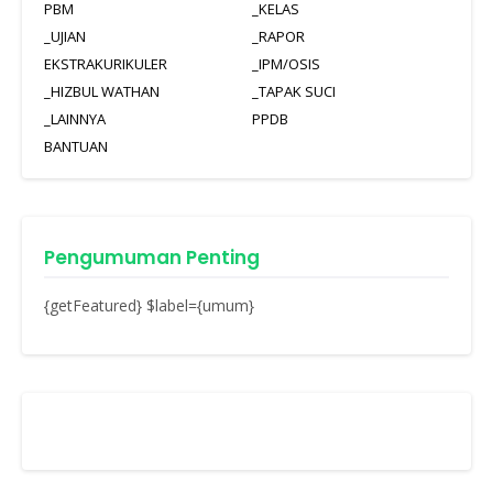
PBM
_KELAS
_UJIAN
_RAPOR
EKSTRAKURIKULER
_IPM/OSIS
_HIZBUL WATHAN
_TAPAK SUCI
_LAINNYA
PPDB
BANTUAN
Pengumuman Penting
{getFeatured} $label={umum}