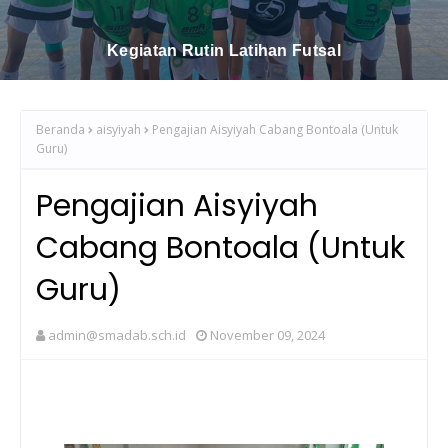
Kegiatan Daurah Tahsinul Qur'an Di SMA
Muhammadiyah 2 Makassar
Beranda
aisyiyah
Pengajian Aisyiyah Cabang Bontoala (Untuk
Guru)
Pengajian Aisyiyah
Cabang Bontoala (Untuk
Guru)
admin@smadab.sch.id
November 09, 2024