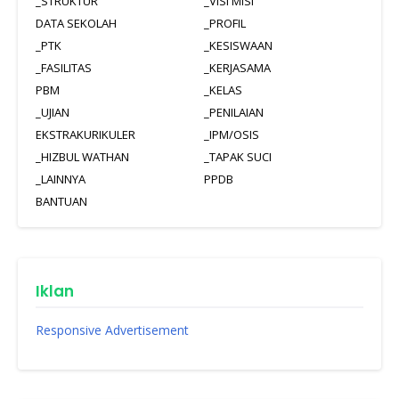
_STRUKTUR
_VISI MISI
DATA SEKOLAH
_PROFIL
_PTK
_KESISWAAN
_FASILITAS
_KERJASAMA
PBM
_KELAS
_UJIAN
_PENILAIAN
EKSTRAKURIKULER
_IPM/OSIS
_HIZBUL WATHAN
_TAPAK SUCI
_LAINNYA
PPDB
BANTUAN
Iklan
Responsive Advertisement