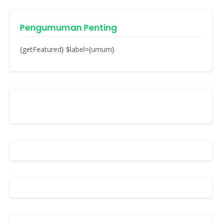
Pengumuman Penting
{getFeatured} $label={umum}