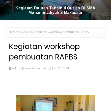
Muhammadiyah 2 Bontoala Makassar:
Meningkatkan Pemahaman Siswa Dalam Ilmu
Kesehatan
Beranda
rapbs
Kegiatan workshop pembuatan RAPBS
Kegiatan workshop
pembuatan RAPBS
admin@smadab.sch.id
Juli 21, 2024