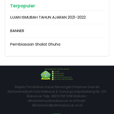
Terpopuler
UJIAN ISMUBAH TAHUN AJARAN 2021-2022
BANNER
Pembiasaan Shalat Dhuha
Majelis Pendidikan Dasar Menengah Pimpinan Daerah
Muhammadiyah Kota Makasar Jl. Gunung Lompobattang No. 201
Makassar Telp. 082337937298 Website :
dikdasmen.pdmmakassar.or.id Email :
dikdasmen@pdmmakassar.or.id