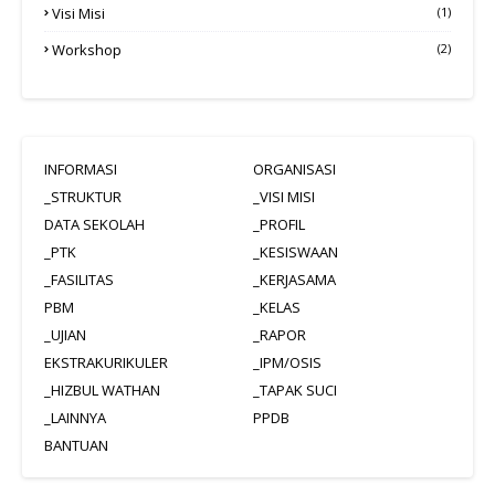
Visi Misi
(1)
Workshop
(2)
INFORMASI
ORGANISASI
_STRUKTUR
_VISI MISI
DATA SEKOLAH
_PROFIL
_PTK
_KESISWAAN
_FASILITAS
_KERJASAMA
PBM
_KELAS
_UJIAN
_RAPOR
EKSTRAKURIKULER
_IPM/OSIS
_HIZBUL WATHAN
_TAPAK SUCI
_LAINNYA
PPDB
BANTUAN