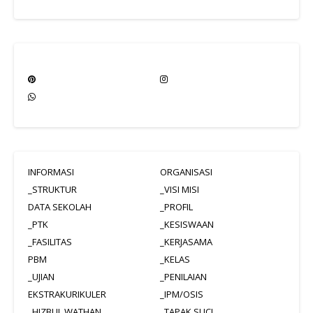
INFORMASI
ORGANISASI
_STRUKTUR
_VISI MISI
DATA SEKOLAH
_PROFIL
_PTK
_KESISWAAN
_FASILITAS
_KERJASAMA
PBM
_KELAS
_UJIAN
_PENILAIAN
EKSTRAKURIKULER
_IPM/OSIS
_HIZBUL WATHAN
_TAPAK SUCI