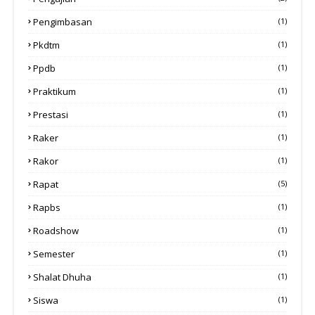
Pengimbasan
(1)
Pkdtm
(1)
Ppdb
(1)
Praktikum
(1)
Prestasi
(1)
Raker
(1)
Rakor
(1)
Rapat
(5)
Rapbs
(1)
Roadshow
(1)
Semester
(1)
Shalat Dhuha
(1)
Siswa
(1)