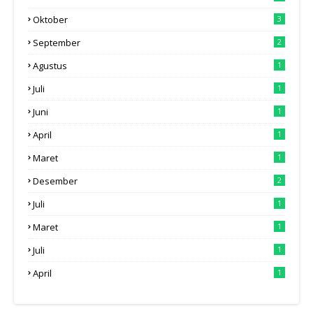
Oktober
3
September
2
Agustus
1
Juli
1
Juni
1
April
1
Maret
1
Desember
2
Juli
1
Maret
1
Juli
1
April
1