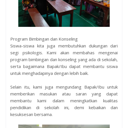
Program Bimbingan dan Konseling
Siswa-siswa kita juga membutuhkan dukungan dari
segi psikologis. Kami akan membahas mengenai
program bimbingan dan konseling yang ada di sekolah,
serta bagaimana Bapak/Ibu dapat membantu siswa
untuk menghadapinya dengan lebih baik.
Selain itu, kami juga mengundang Bapak/Ibu untuk
memberikan masukan atau saran yang dapat
membantu kami dalam meningkatkan kualitas
pendidikan di sekolah ini, demi kebaikan dan
kesuksesan bersama.