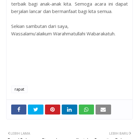
terbaik bagi anak-anak kita. Semoga acara ini dapat
berjalan lancar dan bermanfaat bagi kita semua.
Sekian sambutan dari saya,
Wassalamu’alaikum Warahmatullahi Wabarakatuh.
rapat
LEBIH LAMA
LEBIH BARU