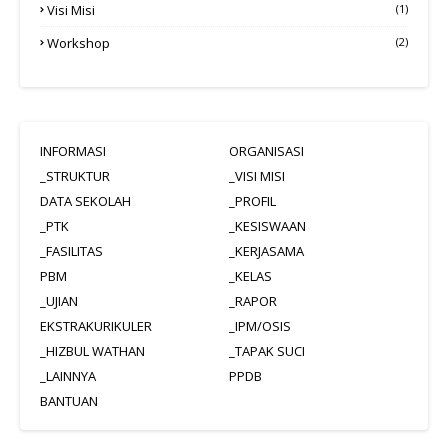
Visi Misi
(1)
Workshop
(2)
INFORMASI
ORGANISASI
_STRUKTUR
_VISI MISI
DATA SEKOLAH
_PROFIL
_PTK
_KESISWAAN
_FASILITAS
_KERJASAMA
PBM
_KELAS
_UJIAN
_RAPOR
EKSTRAKURIKULER
_IPM/OSIS
_HIZBUL WATHAN
_TAPAK SUCI
_LAINNYA
PPDB
BANTUAN