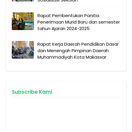
Rapat Pembentukan Panitia
Penerimaan Murid Baru dan semester
tahun Ajaran 2024-2025
Rapat Kerja Daerah Pendidikan Dasar
dan Menengah Pimpinan Daerah
Muhammadiyah Kota Makassar
Subscribe Kami