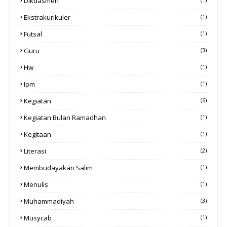
Dikdasmen
Ekstrakurikuler
(1)
Futsal
(1)
Guru
(3)
Hw
(1)
Ipm
(1)
Kegiatan
(6)
Kegiatan Bulan Ramadhan
(1)
Kegitaan
(1)
Literasi
(2)
Membudayakan Salim
(1)
Menulis
(1)
Muhammadiyah
(3)
Musycab
(1)