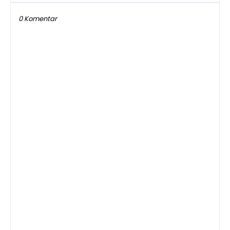
0 Komentar