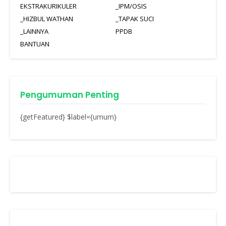
EKSTRAKURIKULER
_IPM/OSIS
_HIZBUL WATHAN
_TAPAK SUCI
_LAINNYA
PPDB
BANTUAN
Pengumuman Penting
{getFeatured} $label={umum}