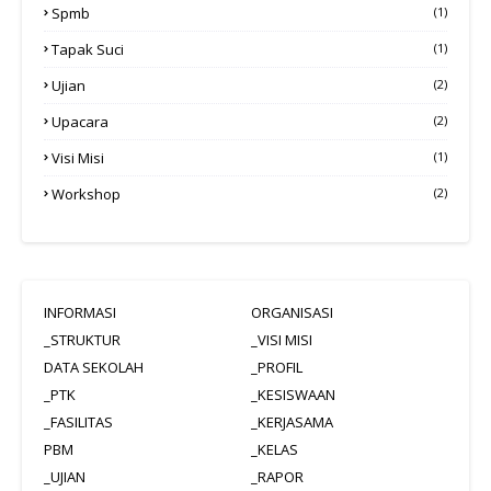
Spmb
(1)
Tapak Suci
(1)
Ujian
(2)
Upacara
(2)
Visi Misi
(1)
Workshop
(2)
INFORMASI
ORGANISASI
_STRUKTUR
_VISI MISI
DATA SEKOLAH
_PROFIL
_PTK
_KESISWAAN
_FASILITAS
_KERJASAMA
PBM
_KELAS
_UJIAN
_RAPOR