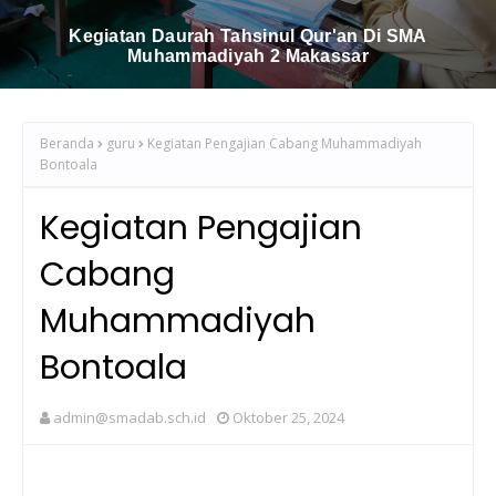
Kegiatan Daurah Tahsinul Qur'an Di SMA
Muhammadiyah 2 Makassar
Beranda
guru
Kegiatan Pengajian Cabang Muhammadiyah
Bontoala
Kegiatan Pengajian
Cabang
Muhammadiyah
Bontoala
admin@smadab.sch.id
Oktober 25, 2024